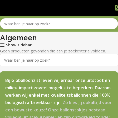
Home
Winkel
Algemeen
Algemeen
Show sidebar
Geen producten gevonden die aan je zoekcriteria voldoen.
Bij Globalloonz streven wij ernaar onze uitstoot en
milieu-impact zoveel mogelijk te beperken. Daarom
werken wij enkel met kwaliteitsballonnen die 100%
biologisch afbreekbaar zijn.
Zo kies jij ookaltijd voor
een bewuste keuze! Onze ballonstokjes bestaan
volledig uit stevig papier en zijn ontwikkeld zonder