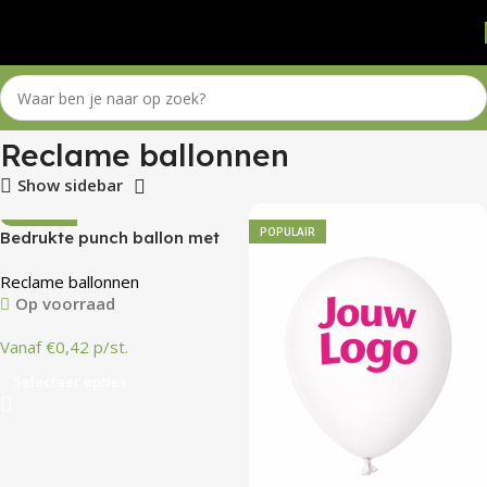
Home
Winkel
Reclame ballonnen
Reclame ballonnen
Show sidebar
POPULAIR
POPULAIR
Bedrukte punch ballon met
reclame
Reclame ballonnen
Op voorraad
Vanaf €0,42 p/st.
Selecteer opties