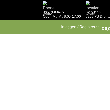
085-7600475
De Vliet 8,
Open Ma-Vr: 8:00-17:00
8253 PB Dront
Inloggen / Registreren
€
0,