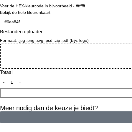
Voer de HEX-kleurcode in bijvoorbeeld - #ffffff
Bekijk de hele kleurenkaart
Bestanden uploaden
Formaat: .jpg .png .svg .psd .zip .pdf (bijv. logo)
Totaal
Meer nodig dan de keuze je biedt?