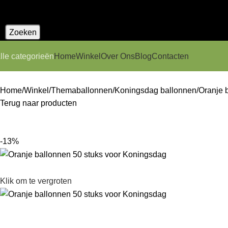
Zoeken
lle categorieën
Home
Winkel
Over Ons
Blog
Contacten
Home
Winkel
Themaballonnen
Koningsdag ballonnen
Oranje 
Terug naar producten
-13%
Klik om te vergroten