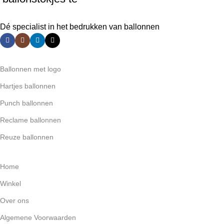
kiezen:
Dé specialist in het bedrukken van ballonnen
Gemaakt van stevig dicht gerold
papier, dus beter voor het milieu
Categorieën
Ballonnen blijven mooi rechtop
Ballonnen met logo
staan
Hartjes ballonnen
Herbruikbaar bij normaal gebruik
Punch ballonnen
De oplage van de ballonstokjes
extra stevig gaan per 25 stuks
Reclame ballonnen
Reuze ballonnen
Links
Home
Winkel
Over ons
Algemene Voorwaarden