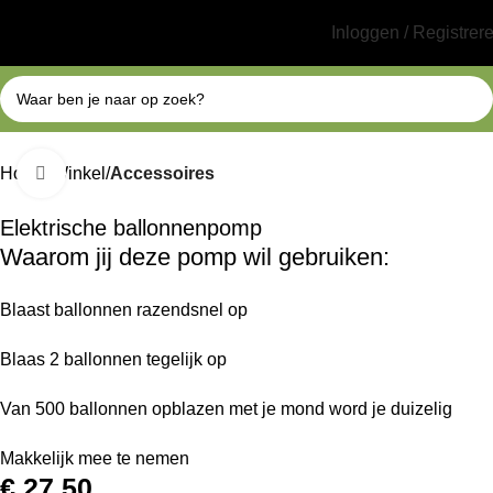
Inloggen / Registrer
Home
Winkel
Accessoires
Klik om te vergroten
Elektrische ballonnenpomp
Waarom jij deze pomp wil gebruiken:
Blaast ballonnen razendsnel op
Blaas 2 ballonnen tegelijk op
Van 500 ballonnen opblazen met je mond word je duizelig
Makkelijk mee te nemen
€
27,50